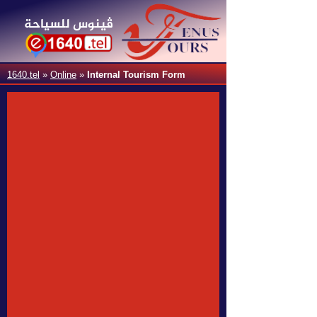
ڤينوس للسياحة
1640.tel
»
Online
»
Internal Tourism Form